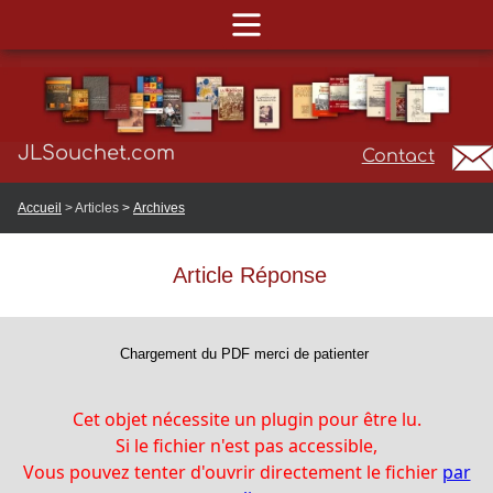
JLSouchet.com
Contact
Accueil
> Articles
>
Archives
Article Réponse
Chargement du PDF merci de patienter
Cet objet nécessite un plugin pour être lu.
Si le fichier n'est pas accessible,
Vous pouvez tenter d'ouvrir directement le fichier
par