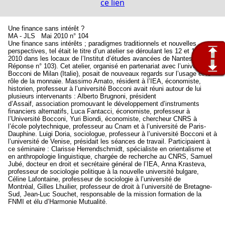
ce lien
Une finance sans intérêt ?
MA - JLS Mai 2010 n° 104
Une finance sans intérêts ; paradigmes traditionnels et nouvelles
perspectives, tel était le titre d’un atelier se déroulant les 12 et 13 mars
2010 dans les locaux de l’Institut d’études avancées de Nantes (voir
Réponse n° 103). Cet atelier, organisé en partenariat avec l’université
Bocconi de Milan (Italie), posait de nouveaux regards sur l’usage et le
rôle de la monnaie. Massimo Amato, résident à l’IEA, économiste,
historien, professeur à l’université Bocconi avait réuni autour de lui
plusieurs intervenants : Alberto Brugnoni, président
d’Assaif, association promouvant le développement d’instruments
financiers alternatifs, Luca Fantacci, économiste, professeur à
l’Université Bocconi, Yuri Biondi, économiste, chercheur CNRS à
l’école polytechnique, professeur au Cnam et à l’université de Paris-
Dauphine. Luigi Doria, sociologue, professeur à l’université Bocconi et à
l’université de Venise, présidait les séances de travail. Participaient à
ce séminaire : Clarisse Herrendschmidt, spécialiste en orientalisme et
en anthropologie linguistique, chargée de recherche au CNRS, Samuel
Jubé, docteur en droit et secrétaire général de l’IEA, Anna Krasteva,
professeur de sociologie politique à la nouvelle université bulgare,
Céline Lafontaine, professeur de sociologie à l’université de
Montréal, Gilles Lhuilier, professeur de droit à l’université de Bretagne-
Sud, Jean-Luc Souchet, responsable de la mission formation de la
FNMI et élu d’Harmonie Mutualité.