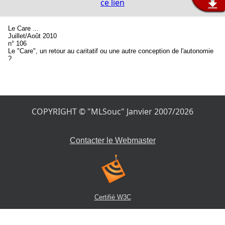
ce lien
Le Care ...
Juillet/Août 2010
n° 106
Le "Care", un retour au caritatif ou une autre conception de l'autonomie
?
COPYRIGHT © "MLSouc" Janvier 2007/2026
Contacter le Webmaster
Certifié W3C