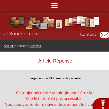
JLSouchet.com
Contact
Accueil
> Articles
>
Archives
Article Réponse
Chargement du PDF merci de patienter
Cet objet nécessite un plugin pour être lu.
Si le fichier n'est pas accessible,
Vous pouvez tenter d'ouvrir directement le fichier
par